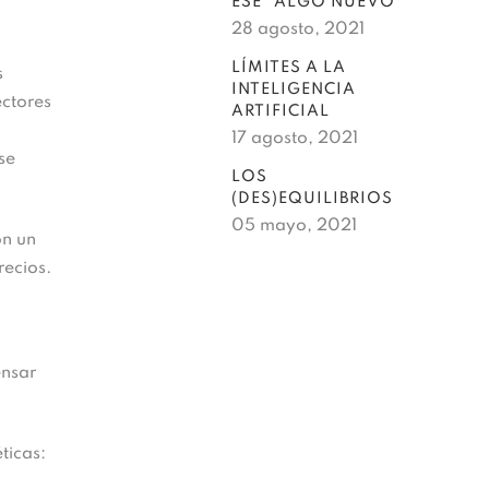
ESE “ALGO NUEVO”
28 agosto, 2021
LÍMITES A LA
s
INTELIGENCIA
ectores
ARTIFICIAL
17 agosto, 2021
se
LOS
(DES)EQUILIBRIOS
05 mayo, 2021
on un
recios.
ensar
ticas: